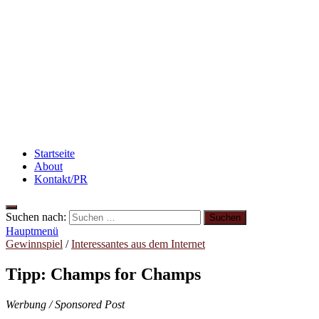
Rezept: Schokokuchen mit Kidneybohnen
[kalorienarm]
3 leckere Rezepte für zu reife Bananen
Rezept: Winterliches Porridge
Startseite
About
Kontakt/PR
Suchen nach:
Hauptmenü
Gewinnspiel
/
Interessantes aus dem Internet
Tipp: Champs for Champs
Werbung / Sponsored Post