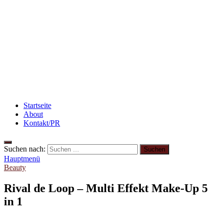
Flammkuchen mit Lauchzwiebeln und Schinken
Rezept: Schokokuchen mit Kidneybohnen
[kalorienarm]
3 leckere Rezepte für zu reife Bananen
Startseite
About
Kontakt/PR
Suchen nach:
Hauptmenü
Beauty
Rival de Loop – Multi Effekt Make-Up 5
in 1