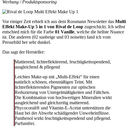
Werbung / Produktsponsoring
Vor einiger Zeit erhielt ich aus dem Rossmann Newsletter das
Multi
Effekt Make-Up 5 in 1 von Rival de Loop
zugeschickt. Ich selbst
entschied mich für die Farbe
01 Vanille
, welche die hellste Nuance
ist. Die anderen (02 sunbeige und 03 noisette) fand ich vom
Pressebild her sehr dunkel.
Das sagt der Hersteller:
Mattierend, lichtreflektierend, feuchtigkeitsspendend,
ausgleichend & pflegend
Leichtes Make-up mit „Multi-Effekt“ für einen
natürlich schönen, ebenmäßigen Teint. Mit
lichtreflektierenden Pigmenten zur optischen
Reduzierung von Unregelmäßigkeiten und Fältchen.
Die Kombination von hochwertigen Mineralien wirkt
ausgleichend und gleichzeitig mattierend.
Phycocorail® und Vitamin-E-Acetat unterstützen die
Haut bei der Abwehr schädigender Unwelteinflüsse.
Panthenol wirkt feuchtigkeitsspendend und pflegend.
Parfumfrei.