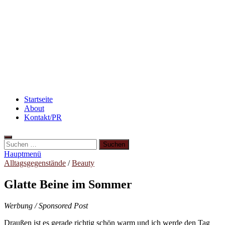
Abnehmen: So motiviere ich mich zum Sport
Flammkuchen mit Lauchzwiebeln und Schinken
Rezept: Schokokuchen mit Kidneybohnen
[kalorienarm]
Startseite
About
Kontakt/PR
Suchen
nach:
Hauptmenü
Alltagsgegenstände
/
Beauty
Glatte Beine im Sommer
Werbung / Sponsored Post
Draußen ist es gerade richtig schön warm und ich werde den Tag