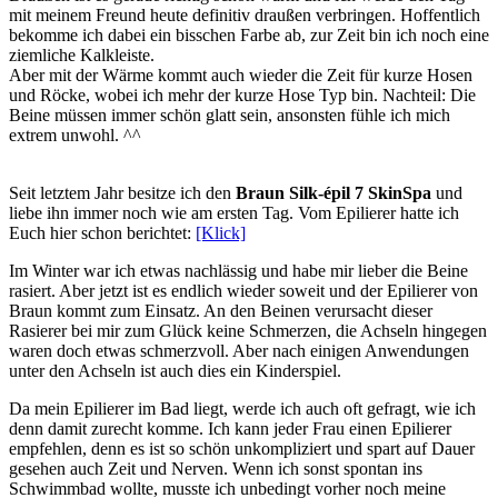
mit meinem Freund heute definitiv draußen verbringen. Hoffentlich
bekomme ich dabei ein bisschen Farbe ab, zur Zeit bin ich noch eine
ziemliche Kalkleiste.
Aber mit der Wärme kommt auch wieder die Zeit für kurze Hosen
und Röcke, wobei ich mehr der kurze Hose Typ bin. Nachteil: Die
Beine müssen immer schön glatt sein, ansonsten fühle ich mich
extrem unwohl. ^^
Seit letztem Jahr besitze ich den
Braun Silk-épil 7 SkinSpa
und
liebe ihn immer noch wie am ersten Tag. Vom Epilierer hatte ich
Euch hier schon berichtet:
[Klick]
Im Winter war ich etwas nachlässig und habe mir lieber die Beine
rasiert. Aber jetzt ist es endlich wieder soweit und der Epilierer von
Braun kommt zum Einsatz. An den Beinen verursacht dieser
Rasierer bei mir zum Glück keine Schmerzen, die Achseln hingegen
waren doch etwas schmerzvoll. Aber nach einigen Anwendungen
unter den Achseln ist auch dies ein Kinderspiel.
Da mein Epilierer im Bad liegt, werde ich auch oft gefragt, wie ich
denn damit zurecht komme. Ich kann jeder Frau einen Epilierer
empfehlen, denn es ist so schön unkompliziert und spart auf Dauer
gesehen auch Zeit und Nerven. Wenn ich sonst spontan ins
Schwimmbad wollte, musste ich unbedingt vorher noch meine