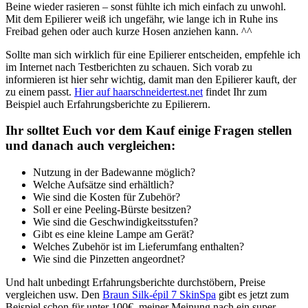
Beine wieder rasieren – sonst fühlte ich mich einfach zu unwohl.
Mit dem Epilierer weiß ich ungefähr, wie lange ich in Ruhe ins
Freibad gehen oder auch kurze Hosen anziehen kann. ^^
Sollte man sich wirklich für eine Epilierer entscheiden, empfehle ich
im Internet nach Testberichten zu schauen. Sich vorab zu
informieren ist hier sehr wichtig, damit man den Epilierer kauft, der
zu einem passt.
Hier auf haarschneidertest.net
findet Ihr zum
Beispiel auch Erfahrungsberichte zu Epilierern.
Ihr solltet Euch vor dem Kauf einige Fragen stellen
und danach auch vergleichen:
Nutzung in der Badewanne möglich?
Welche Aufsätze sind erhältlich?
Wie sind die Kosten für Zubehör?
Soll er eine Peeling-Bürste besitzen?
Wie sind die Geschwindigkeitsstufen?
Gibt es eine kleine Lampe am Gerät?
Welches Zubehör ist im Lieferumfang enthalten?
Wie sind die Pinzetten angeordnet?
Und halt unbedingt Erfahrungsberichte durchstöbern, Preise
vergleichen usw. Den
Braun Silk-épil 7 SkinSpa
gibt es jetzt zum
Beispiel schon für unter 100€, meiner Meinung nach ein super