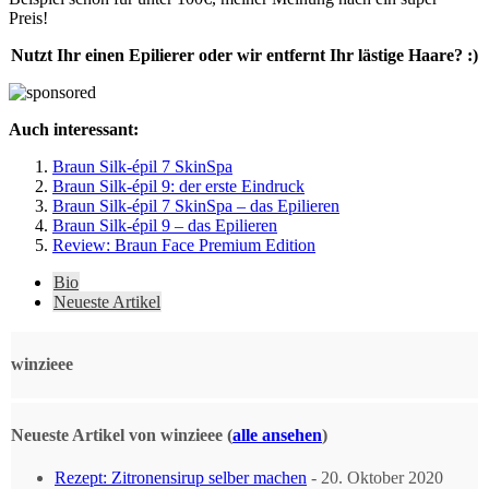
Preis!
Nutzt Ihr einen Epilierer oder wir entfernt Ihr lästige Haare? :)
Auch interessant:
Braun Silk-épil 7 SkinSpa
Braun Silk-épil 9: der erste Eindruck
Braun Silk-épil 7 SkinSpa – das Epilieren
Braun Silk-épil 9 – das Epilieren
Review: Braun Face Premium Edition
The
Bio
following
Neueste Artikel
two
tabs
change
winzieee
content
below.
Neueste Artikel von winzieee
(
alle ansehen
)
Rezept: Zitronensirup selber machen
- 20. Oktober 2020