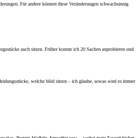
änderungen. Für andere können diese Veränderungen schwachsinnig
ungsstücke auch sitzen. Früher konnte ich 20 Sachen anprobieren und
leidungsstücke, welche blöd sitzen – ich glaube, sowas wird es immer
 Pancakes, Protein-Waffeln, Smoothie usw. – wobei mein Favorit bisher