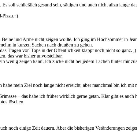
. Es soll schließlich gesund sein, sättigen und auch nicht allzu lange
-Pizza. ;)
n Beine und Arme nicht zeigen wollte. Ich ging im Hochsommer in Jean
genehm in kurzen Sachen nach draußen zu gehen.
as Tragen von Tops in der Öffentlichkeit klappt noch nicht so ganz. ;)
en, das war bisher unvorstellbar.
ein wenig zeigen kann. Ich zucke nicht bei jedem Lachen hinter mir z
h habe mein Ziel noch lange nicht erreicht, aber manchmal bin ich mit 
rimasse – das habe ich früher wirklich gerne getan. Klar gibt es auch 
otos löschen.
ch noch einige Zeit dauern. Aber die bisherigen Veränderungen zeigen m