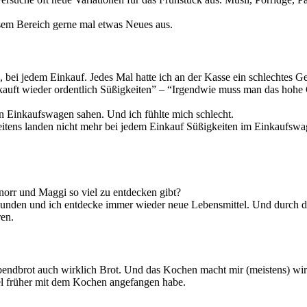
iesem Bereich gerne mal etwas Neues aus.
, bei jedem Einkauf. Jedes Mal hatte ich an der Kasse ein schlechte
kauft wieder ordentlich Süßigkeiten” – “Irgendwie muss man das hohe 
n Einkaufswagen sahen. Und ich fühlte mich schlecht.
weitens landen nicht mehr bei jedem Einkauf Süßigkeiten im Einkaufs
Knorr und Maggi so viel zu entdecken gibt?
hwunden und ich entdecke immer wieder neue Lebensmittel. Und durch 
ren.
 Abendbrot auch wirklich Brot. Und das Kochen macht mir (meistens) wi
iel früher mit dem Kochen angefangen habe.