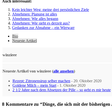
Auch interessant:
Kein leichter Weg: meine drei persönlichen Ziele
Abnehmen: Planung ist alles
Abnehmen: Wie alles begann
Abnehmen: Wie sieht es derzeit aus?
Gedanken zur Abnahme – ein Wirrwarr
The
Bio
following
Neueste Artikel
two
tabs
change
winzieee
content
below.
Neueste Artikel von winzieee
(
alle ansehen
)
Rezept: Zitronensirup selber machen
- 20. Oktober 2020
Goldene Milch – mein Start
- 1. Oktober 2020
2 1/2 Jahre nach dem Absetzen der Pille – so geht es mir heute
8 Kommentare zu “Dinge, die sich mit der bisherige