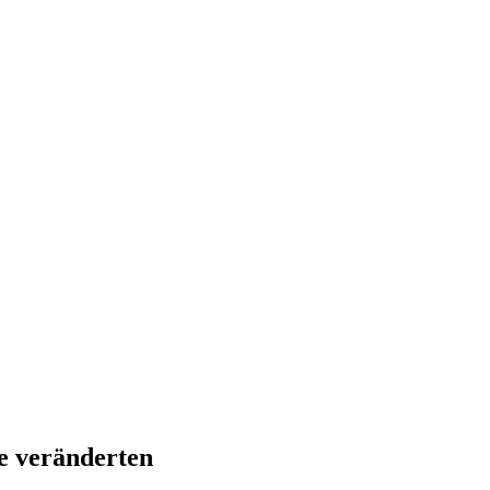
nehme ich ab!
Flammkuchen mit Lauchzwiebeln und S
iebsten Tuchmasken für trockene Haut
Rezept: Schokok
Quark-Grieß-Auflauf mit Blaubeeren
me veränderten