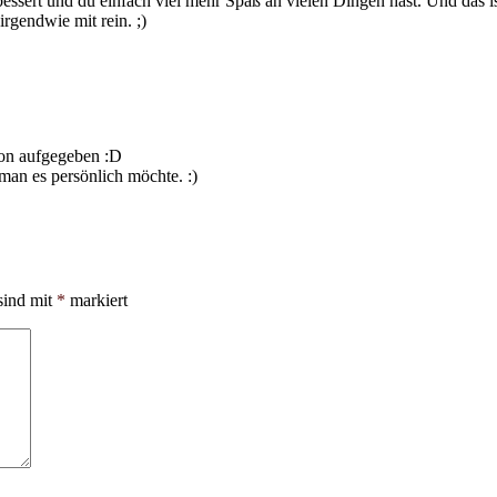
erbessert und du einfach viel mehr Spaß an vielen Dingen hast. Und das
irgendwie mit rein. ;)
hon aufgegeben :D
an es persönlich möchte. :)
sind mit
*
markiert