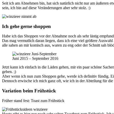
Seit ich am Abnehmen bin, hat sich natürlich nicht nur am äußeren 
sein, ich bin auf diese Veränderungen aber sehr stolz. :)
Ich gehe gerne shoppen
Habe ich das Shoppen vor der Abnahme noch als sehr lästig empfunden
Das mag vermutlich daran liegen, dass ich eine viel größere Auswahl
alle sahen an mir komisch aus, waren zu eng oder der Schnitt sah blöd
Juni 2015 – September 2016
Jetzt kann ich einfach in die Läden gehen, mir ein paar schöne Sach
geben. ;)
Aber wenn ich nun zum Shoppen gehe, werde ich definitiv fündig. Ein
Dennoch erwische ich mich ganz oft, wie ich in der Abteilung für di
Variation beim Frühstück
Früher stand fest: Toast zum Frühstück
Heute gibt es hier nur noch sehr selten Toastbrot zum Frühstück. Ich