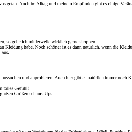
etwas getan. Auch im Alltag und meinem Empfinden gibt es einige Ver
, so gehe ich mittlerweile wirklich gerne shoppen.
 an Kleidung habe. Noch schöner ist es dann natürlich, wenn die Kleid
 aus.
en aussuchen und anprobieren. Auch hier gibt es natürlich immer noch K
 tolles Gefühl!
e großen Größen schaue. Ups!
 versuche oft neue Variationen für das Frühstück aus. Müsli, Porridge,