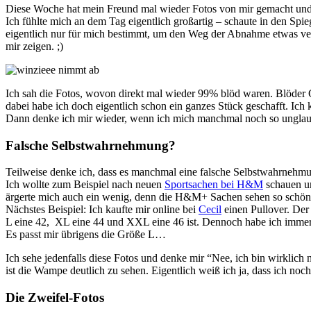
Diese Woche hat mein Freund mal wieder Fotos von mir gemacht und 
Ich fühlte mich an dem Tag eigentlich großartig – schaute in den S
eigentlich nur für mich bestimmt, um den Weg der Abnahme etwas ver
mir zeigen. ;)
Ich sah die Fotos, wovon direkt mal wieder 99% blöd waren. Blöder G
dabei habe ich doch eigentlich schon ein ganzes Stück geschafft. Ich
Dann denke ich mir wieder, wenn ich mich manchmal noch so unglaubli
Falsche Selbstwahrnehmung?
Teilweise denke ich, dass es manchmal eine falsche Selbstwahrnehmung 
Ich wollte zum Beispiel nach neuen
Sportsachen bei H&M
schauen un
ärgerte mich auch ein wenig, denn die H&M+ Sachen sehen so schön
Nächstes Beispiel: Ich kaufte mir online bei
Cecil
einen Pullover. Der
L eine 42, XL eine 44 und XXL eine 46 ist. Dennoch habe ich immer 
Es passt mir übrigens die Größe L…
Ich sehe jedenfalls diese Fotos und denke mir “Nee, ich bin wirklic
ist die Wampe deutlich zu sehen. Eigentlich weiß ich ja, dass ich noc
Die Zweifel-Fotos