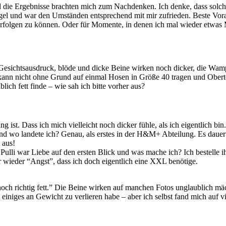
die Ergebnisse brachten mich zum Nachdenken. Ich denke, dass solche
piegel und war den Umständen entsprechend mit mir zufrieden. Beste Vo
folgen zu können. Oder für Momente, in denen ich mal wieder etwas M
esichtsausdruck, blöde und dicke Beine wirken noch dicker, die Wampe
 kann nicht ohne Grund auf einmal Hosen in Größe 40 tragen und Obertei
ch fett finde – wie sah ich bitte vorher aus?
ist. Dass ich mich vielleicht noch dicker fühle, als ich eigentlich bi
d wo landete ich? Genau, als erstes in der H&M+ Abteilung. Es dauerte
 aus!
 Pulli war Liebe auf den ersten Blick und was mache ich? Ich bestelle
wieder “Angst”, dass ich doch eigentlich eine XXL benötige.
h noch richtig fett.” Die Beine wirken auf manchen Fotos unglaublich 
h einiges an Gewicht zu verlieren habe – aber ich selbst fand mich auf 