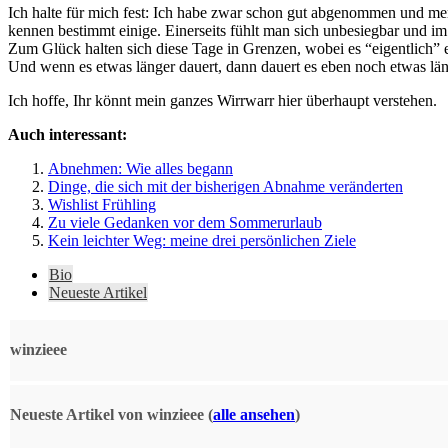
Ich halte für mich fest: Ich habe zwar schon gut abgenommen und me
kennen bestimmt einige. Einerseits fühlt man sich unbesiegbar und 
Zum Glück halten sich diese Tage in Grenzen, wobei es “eigentlich” e
Und wenn es etwas länger dauert, dann dauert es eben noch etwas läng
Ich hoffe, Ihr könnt mein ganzes Wirrwarr hier überhaupt verstehen.
Auch interessant:
Abnehmen: Wie alles begann
Dinge, die sich mit der bisherigen Abnahme veränderten
Wishlist Frühling
Zu viele Gedanken vor dem Sommerurlaub
Kein leichter Weg: meine drei persönlichen Ziele
The
Bio
following
Neueste Artikel
two
tabs
change
winzieee
content
below.
Neueste Artikel von winzieee
(
alle ansehen
)