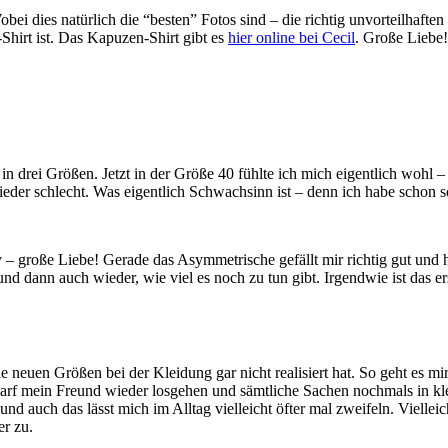
obei dies natürlich die “besten” Fotos sind – die richtig unvorteilhaft
Shirt ist. Das Kapuzen-Shirt gibt es
hier online bei Cecil
. Große Liebe!
le in drei Größen. Jetzt in der Größe 40 fühlte ich mich eigentlich wohl
eder schlecht. Was eigentlich Schwachsinn ist – denn ich habe schon so 
 – große Liebe! Gerade das Asymmetrische gefällt mir richtig gut und h
 und dann auch wieder, wie viel es noch zu tun gibt. Irgendwie ist da
 neuen Größen bei der Kleidung gar nicht realisiert hat. So geht es mi
darf mein Freund wieder losgehen und sämtliche Sachen nochmals in kl
 auch das lässt mich im Alltag vielleicht öfter mal zweifeln. Vielleic
er zu.