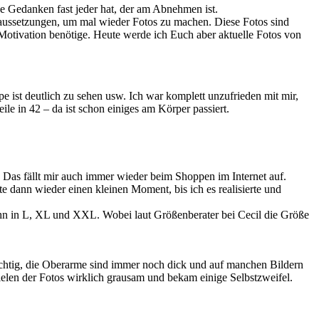
 Gedanken fast jeder hat, der am Abnehmen ist.
raussetzungen, um mal wieder Fotos zu machen. Diese Fotos sind
otivation benötige. Heute werde ich Euch aber aktuelle Fotos von
 ist deutlich zu sehen usw. Ich war komplett unzufrieden mit mir,
le in 42 – da ist schon einiges am Körper passiert.
n. Das fällt mir auch immer wieder beim Shoppen im Internet auf.
 dann wieder einen kleinen Moment, bis ich es realisierte und
 ihn in L, XL und XXL. Wobei laut Größenberater bei Cecil die Größe
mächtig, die Oberarme sind immer noch dick und auf manchen Bildern
vielen der Fotos wirklich grausam und bekam einige Selbstzweifel.