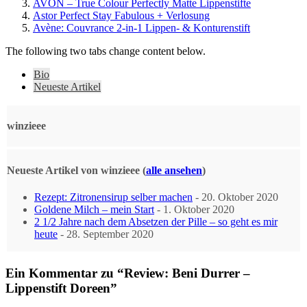
AVON – True Colour Perfectly Matte Lippenstifte
Astor Perfect Stay Fabulous + Verlosung
Avène: Couvrance 2-in-1 Lippen- & Konturenstift
The following two tabs change content below.
Bio
Neueste Artikel
winzieee
Neueste Artikel von winzieee
(
alle ansehen
)
Rezept: Zitronensirup selber machen
- 20. Oktober 2020
Goldene Milch – mein Start
- 1. Oktober 2020
2 1/2 Jahre nach dem Absetzen der Pille – so geht es mir
heute
- 28. September 2020
Ein Kommentar zu “Review: Beni Durrer –
Lippenstift Doreen”