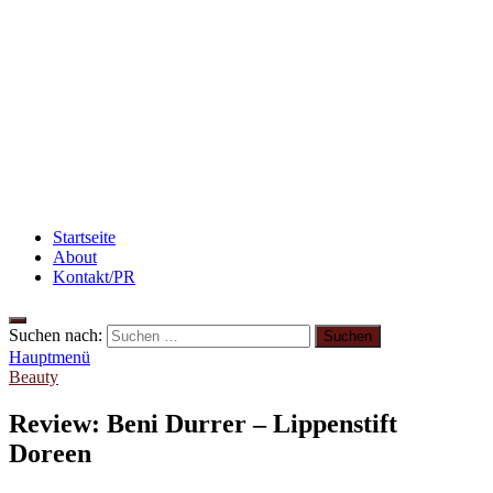
Rezept: Quark-Grieß-Auflauf mit Blaubeeren
Abnehmen: So motiviere ich mich zum Sport
Rezept: Winterliches Porridge
Startseite
About
Kontakt/PR
Suchen nach:
Hauptmenü
Beauty
Review: Beni Durrer – Lippenstift
Doreen