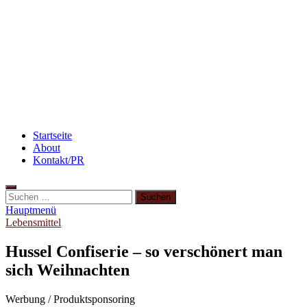
Rezept: Quark-Grieß-Auflauf mit Blaubeeren
Rezept: Winterliches Porridge
Flammkuchen mit Lauchzwiebeln und Schinken
Startseite
About
Kontakt/PR
Hauptmenü
Lebensmittel
Hussel Confiserie – so verschönert man
sich Weihnachten
Werbung / Produktsponsoring