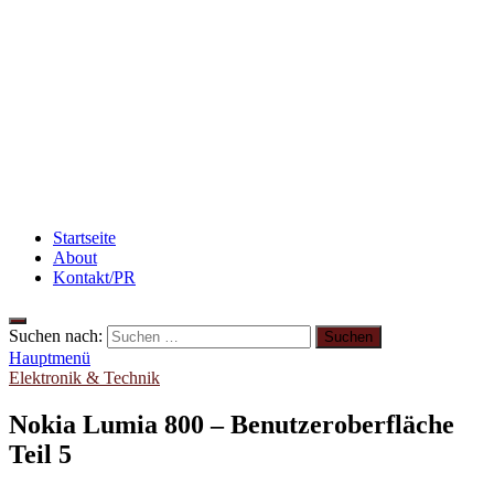
Rezept: Schokokuchen mit Kidneybohnen
[kalorienarm]
Beauty: Meine liebsten Tuchmasken für trockene
Haut
Startseite
About
Kontakt/PR
Suchen nach:
Hauptmenü
Elektronik & Technik
Nokia Lumia 800 – Benutzeroberfläche
Teil 5