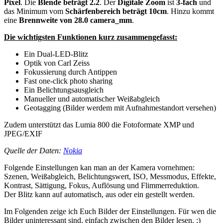
Pixel
. Die
Blende beträgt 2.2
. Der
Digitale Zoom
ist
3-fach
und
das Minimum vom
Schärfenbereich beträgt 10cm
. Hinzu kommt
eine
Brennweite von 28.0 camera_mm
.
Die wichtigsten Funktionen kurz zusammengefasst:
Ein Dual-LED-Blitz
Optik von Carl Zeiss
Fokussierung durch Antippen
Fast one-click photo sharing
Ein Belichtungsausgleich
Manueller und automatischer Weißabgleich
Geotagging (Bilder werdem mit Aufnahmestandort versehen)
Zudem unterstützt das Lumia 800 die Fotoformate XMP und
JPEG/EXIF
Quelle der Daten:
Nokia
Folgende Einstellungen kan man an der Kamera vornehmen:
Szenen, Weißabgleich, Belichtungswert, ISO, Messmodus, Effekte,
Kontrast, Sättigung, Fokus, Auflösung und Flimmerreduktion.
Der Blitz kann auf automatisch, aus oder ein gestellt werden.
Im Folgenden zeige ich Euch Bilder der Einstellungen. Für wen die
Bilder uninteressant sind, einfach zwischen den Bilder lesen. ;)