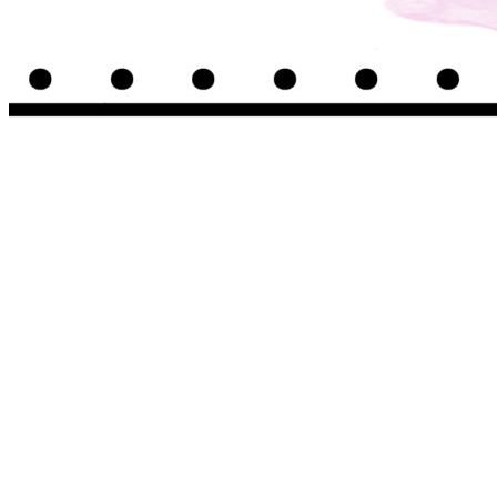
winzieee
Blog über Beauty, Lifestyle, Ernährung und Abnehmen
Abnehmen: So motiviere ich mich zum Sport
Rezept: Schokokuchen mit Kidneybohnen
[kalorienarm]