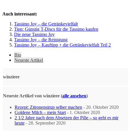
Auch interessant:
Tassimo Joy – die Getränkevielfalt
Tipp: Günstig T-Discs für die Tassimo kaufen
Die neue Tassimo Joy
Tassimo Joy – die Reinigung
Tassimo Joy – Kauftipp + die Getränkevielfalt Teil 2
The
Bio
following
Neueste Artikel
two
tabs
change
winzieee
content
below.
Neueste Artikel von winzieee
(
alle ansehen
)
Rezept: Zitronensirup selber machen
- 20. Oktober 2020
Goldene Milch – mein Start
- 1. Oktober 2020
2 1/2 Jahre nach dem Absetzen der Pille – so geht es mir
heute
- 28. September 2020