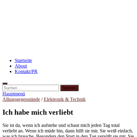
Rezept: Schokokuchen mit Kidneybohnen
[kalorienarm]
Rezept: Toastbrötchen im Pizza-Style
Abnehmen: so nehme ich ab!
Startseite
About
Kontakt/PR
Suchen
nach:
Hauptmenü
Alltagsgegenstände
/
Elektronik & Technik
Ich habe mich verliebt
Sie ist da, wenn ich aufstehe und schaut mich jeden Tag total
verliebt an. Wenn ich müde bin, dann hilft sie mir. Sie weiß einfach,
was ich brauche. Besonders den Start in den Tag versüßt sie mir. Sie