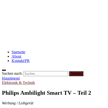
Abnehmen: So motiviere ich mich zum Sport
Rezept: Quark-Grieß-Auflauf mit Blaubeeren
Abnehmen: so nehme ich ab!
Startseite
About
Kontakt/PR
Suchen nach:
Hauptmenü
Elektronik & Technik
Philips Ambilight Smart TV – Teil 2
Werbung / Leihgerät