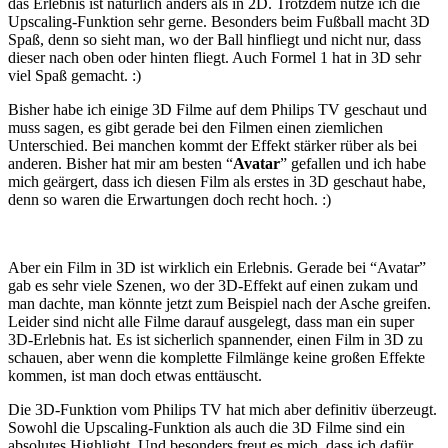
das Erlebnis ist natürlich anders als in 2D. Trotzdem nutze ich die
Upscaling-Funktion sehr gerne. Besonders beim Fußball macht 3D
Spaß, denn so sieht man, wo der Ball hinfliegt und nicht nur, dass
dieser nach oben oder hinten fliegt. Auch Formel 1 hat in 3D sehr
viel Spaß gemacht. :)
Bisher habe ich einige 3D Filme auf dem Philips TV geschaut und
muss sagen, es gibt gerade bei den Filmen einen ziemlichen
Unterschied. Bei manchen kommt der Effekt stärker rüber als bei
anderen. Bisher hat mir am besten “
Avatar
” gefallen und ich habe
mich geärgert, dass ich diesen Film als erstes in 3D geschaut habe,
denn so waren die Erwartungen doch recht hoch. :)
Aber ein Film in 3D ist wirklich ein Erlebnis. Gerade bei “Avatar”
gab es sehr viele Szenen, wo der 3D-Effekt auf einen zukam und
man dachte, man könnte jetzt zum Beispiel nach der Asche greifen.
Leider sind nicht alle Filme darauf ausgelegt, dass man ein super
3D-Erlebnis hat. Es ist sicherlich spannender, einen Film in 3D zu
schauen, aber wenn die komplette Filmlänge keine großen Effekte
kommen, ist man doch etwas enttäuscht.
Die 3D-Funktion vom Philips TV hat mich aber definitiv überzeugt.
Sowohl die Upscaling-Funktion als auch die 3D Filme sind ein
absolutes Highlight. Und besonders freut es mich, dass ich dafür