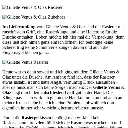
Im Lieferumfang
vom Gillette Venus & Olaz sind der Rasierer mit
rutschfestem Griff, eine Rasierklinge und eine Halterung für die
Dusche enthalten. Loben möchte ich hier mal die Verpackung, denn
diese ließ sich hinten ganz einfach öffnen. Ich benötigte keine
Schere, trug keine Schnittverletzungen davon und auch die
Fingernägel blieben ganz.
Heute war es dann soweit und ich ging mit dem Gillette Venus &
Olaz unter die Dusche. Am Anfang fand ich, dass der Rasierer
etwas instabil ist und hatte Angst, vernünftig Druck auszuüben –
aber da muss man sich keine Sorgen machen: Der
Gillette Venus &
Olaz
liegt durch den
rutschfesten Griff
gut in der Hand. Die
Klinge passt sich wirklich gut an die Hautkonturen an und auch an
meiner Kniescheibe hatte ich keine Probleme, obwohl ich dort
eigentlich immer sehr vorsichtig herumprobieren musste.
Durch die
Rasiergelkissen
benötigt man wirklich kein
Rasierschaum, trotzdem fühlt sich die Rasur etwas trocken an und
ich hatte das Gefühl, als wenn ich mich jederzeit schneiden könnte.