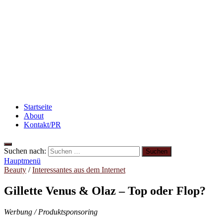
Rezept: Schokokuchen mit Kidneybohnen
[kalorienarm]
Rezept: Winterliches Porridge
Abnehmen: So motiviere ich mich zum Sport
Startseite
About
Kontakt/PR
Suchen nach:
Hauptmenü
Beauty
/
Interessantes aus dem Internet
Gillette Venus & Olaz – Top oder Flop?
Werbung / Produktsponsoring