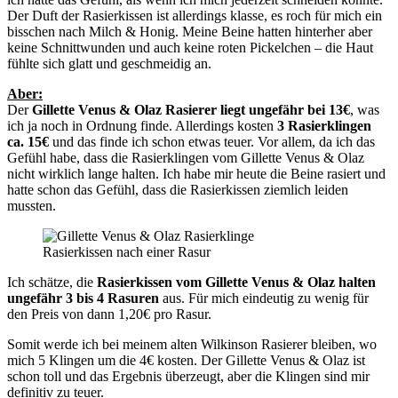
Der Duft der Rasierkissen ist allerdings klasse, es roch für mich ein
bisschen nach Milch & Honig. Meine Beine hatten hinterher aber
keine Schnittwunden und auch keine roten Pickelchen – die Haut
fühlte sich glatt und geschmeidig an.
Aber:
Der
Gillette Venus & Olaz Rasierer liegt ungefähr bei 13€
, was
ich ja noch in Ordnung finde. Allerdings kosten
3 Rasierklingen
ca. 15€
und das finde ich schon etwas teuer. Vor allem, da ich das
Gefühl habe, dass die Rasierklingen vom Gillette Venus & Olaz
nicht wirklich lange halten. Ich habe mir heute die Beine rasiert und
hatte schon das Gefühl, dass die Rasierkissen ziemlich leiden
mussten.
Rasierkissen nach einer Rasur
Ich schätze, die
Rasierkissen vom Gillette Venus & Olaz halten
ungefähr 3 bis 4 Rasuren
aus. Für mich eindeutig zu wenig für
den Preis von dann 1,20€ pro Rasur.
Somit werde ich bei meinem alten Wilkinson Rasierer bleiben, wo
mich 5 Klingen um die 4€ kosten. Der Gillette Venus & Olaz ist
schon toll und das Ergebnis überzeugt, aber die Klingen sind mir
definitiv zu teuer.