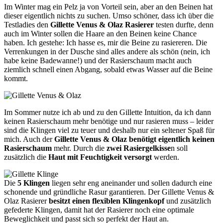
Im Winter mag ein Pelz ja von Vorteil sein, aber an den Beinen hat
dieser eigentlich nichts zu suchen. Umso schöner, dass ich über die
Testladies den
Gillette Venus & Olaz Rasierer
testen durfte, denn
auch im Winter sollen die Haare an den Beinen keine Chance
haben. Ich gestehe: Ich hasse es, mir die Beine zu rasiereren. Die
Verrenkungen in der Dusche sind alles andere als schön (nein, ich
habe keine Badewanne!) und der Rasierschaum macht auch
ziemlich schnell einen Abgang, sobald etwas Wasser auf die Beine
kommt.
Im Sommer nutze ich ab und zu den Gillette Intuition, da ich dann
keinen Rasierschaum mehr benötige und nur rasieren muss – leider
sind die Klingen viel zu teuer und deshalb nur ein seltener Spaß für
mich. Auch der
Gillette Venus & Olaz benötigt eigentlich keinen
Rasierschaum
mehr. Durch die
zwei Rasiergelkisse
n soll
zusätzlich die
Haut mit Feuchtigkeit versorgt
werden.
Die
5 Klingen
liegen sehr eng aneinander und sollen dadurch eine
schonende und gründliche Rasur garantieren. Der Gillette Venus &
Olaz Rasierer
besitzt einen flexiblen Klingenkopf
und zusätzlich
gefederte Klingen, damit hat der Rasierer noch eine optimale
Beweglichkeit und passt sich so perfekt der Haut an.