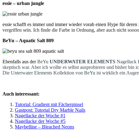
essie – urban jungle
essie schafft es immer und immer wieder vorab einen Hype für deren 
vergriffen sein. Ich finde die Farbe in Ordnung, aber auch nicht sooo
BeYu – Aquatic Salt 809
Ebenfalls aus der
BeYu
UNDERWATER ELEMENTS
Nagellack K
skeptisch war. Aber ich wollte es selbst ausprobieren und bisher bin i
Die Unterwater Elements Kollektion von BeYu ist wirklich ein Auge
Auch interessant:
Tutorial: Gradient mit Fächerpinsel
Gastpost: Tutorial Dry Marble Nails
Nagellacke der Woche #1
Nagellacke der Woche #5
Maybelline – Bleached Neons