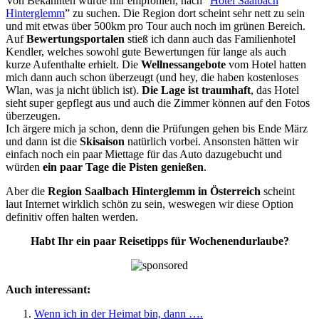
Von Bekannten wurde mir empfohlen, nach “
Hotel Saalbach
Hinterglemm
” zu suchen. Die Region dort scheint sehr nett zu sein
und mit etwas über 500km pro Tour auch noch im grünen Bereich.
Auf
Bewertungsportalen
stieß ich dann auch das Familienhotel
Kendler, welches sowohl gute Bewertungen für lange als auch
kurze Aufenthalte erhielt. Die
Wellnessangebote
vom Hotel hatten
mich dann auch schon überzeugt (und hey, die haben kostenloses
Wlan, was ja nicht üblich ist).
Die Lage ist traumhaft
, das Hotel
sieht super gepflegt aus und auch die Zimmer können auf den Fotos
überzeugen.
Ich ärgere mich ja schon, denn die Prüfungen gehen bis Ende März
und dann ist die
Skisaison
natürlich vorbei. Ansonsten hätten wir
einfach noch ein paar Miettage für das Auto dazugebucht und
würden
ein paar Tage die Pisten genießen
.
Aber die
Region Saalbach Hinterglemm in Österreich
scheint
laut Internet wirklich schön zu sein, weswegen wir diese Option
definitiv offen halten werden.
Habt Ihr ein paar Reisetipps für Wochenendurlaube?
Auch interessant:
Wenn ich in der Heimat bin, dann ….