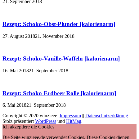
21. September 2018
Rezept: Schoko-Obst-Plunder [kalorienarm]
27. August 2018
21. November 2018
Rezept: Schoko-Vanille-Waffeln [kalorienarm]
16. Mai 2018
21. September 2018
Rezept: Schoko-Erdbeer-Rolle [kalorienarm]
6. Mai 2018
21. September 2018
Copyright © 2020 winzieee.
Impressum
||
Datenschutzerklärung
Stolz präsentiert
WordPress
und
HitMag
.
Ich akzeptiere die Cookies
Die Seite winzieee.de verwendet Cookies. Diese Cookies dienen