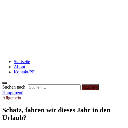
Beauty: Meine liebsten Tuchmasken für trockene
Haut
Rezept: Winterliches Porridge
Abnehmen: so nehme ich ab!
Startseite
About
Kontakt/PR
Suchen nach:
Hauptmenü
Allgemein
Schatz, fahren wir dieses Jahr in den
Urlaub?